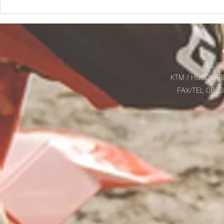
✨SM700 2022 カスタム車
☆9/20(土
✨
お知らせ☆
岡山県玉
KTM / HUSQVAR
FAX/TEL 08