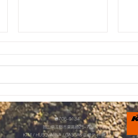
☆9/20(土)、21(日)臨時休業の
MO
お知らせ☆
て
〠706-0134
岡山県玉野市東高崎25-72​
KTM / HUSQVARNA / GASGAS
正規ディーラー