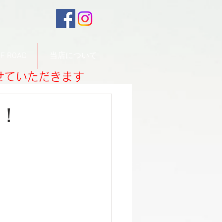
F ROAD
当店について
させていただきます
！
！