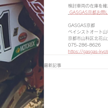
検討車両の在庫を確
GASGAS京都お
GASGAS京都
ベイシストオート山
京都市山科区北花山大
075-286-8626
https://gasgas-kyo
最新記事