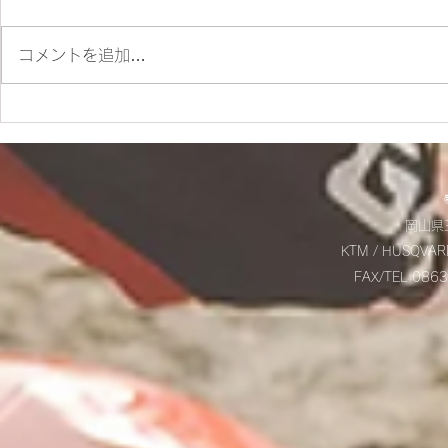
コメントを追加…
✨SM700 2022 カスタム車
☆9/20(土
✨
お知らせ☆
岡山県玉
KTM / HUSQVAR
FAX/TEL 08