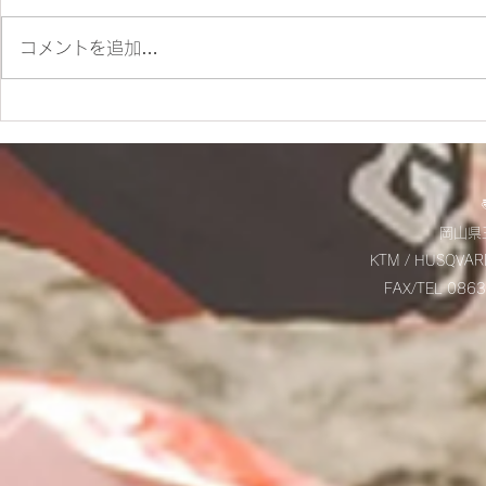
コメントを追加…
✨SM700 2022 カスタム車
☆9/20(土
✨
お知らせ☆
岡山県玉
KTM / HUSQVAR
FAX/TEL 08