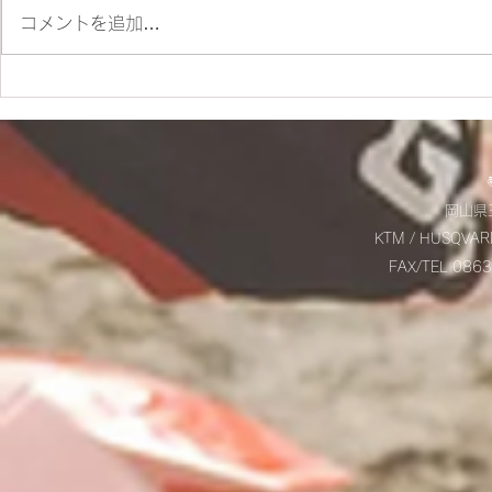
コメントを追加…
✨SM700 2022 カスタム車
☆9/20(土
✨
お知らせ☆
岡山県玉
KTM / HUSQVAR
FAX/TEL 08