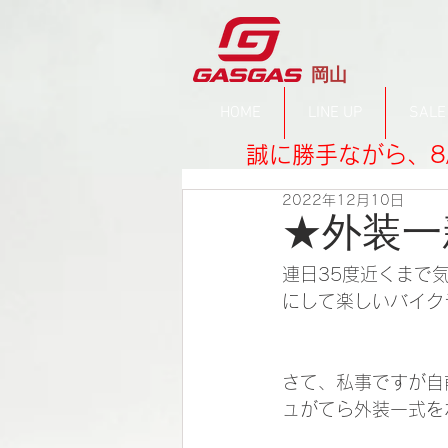
​岡山
HOME
LINE UP
SALE
誠に勝手ながら、8
2022年12月10日
★外装一
連日35度近くまで
にして楽しいバイク
さて、私事ですが自前
ュがてら外装一式を