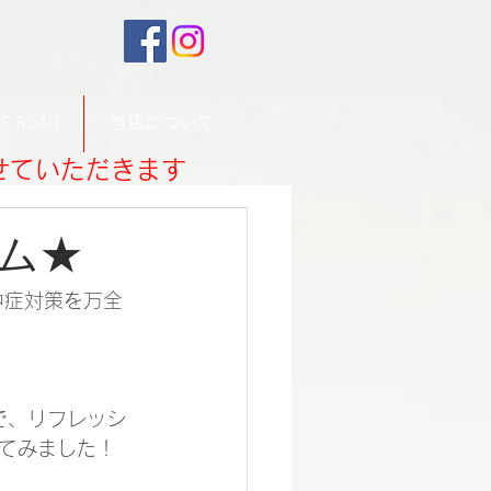
F ROAD
当店について
させていただきます
ム★
中症対策を万全
ので、リフレッシ
てみました！