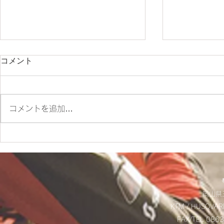
コメント
コメントを追加…
✨SM700 2022 カスタム車
☆9/20(土
✨
お知らせ☆
岡山県玉
KTM / HUSQVAR
FAX/TEL 08