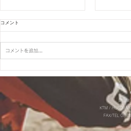
コメント
コメントを追加…
✨SM700 2022 カスタム車
☆9/20(土
✨
お知らせ☆
岡山県玉
KTM / HUSQVAR
FAX/TEL 08