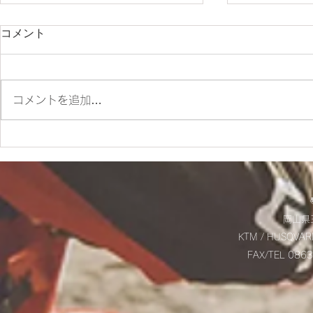
コメント
コメントを追加…
✨SM700 2022 カスタム車
☆9/20(土
✨
お知らせ☆
岡山県玉
KTM / HUSQVAR
FAX/TEL 08