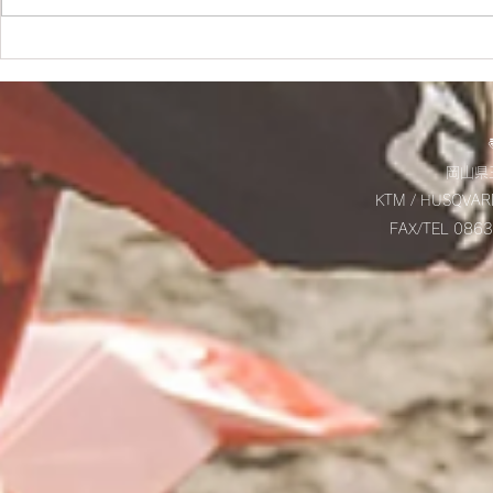
✨SM700 2022 カスタム車
☆9/20(土
✨
お知らせ☆
岡山県玉
KTM / HUSQVAR
FAX/TEL 08