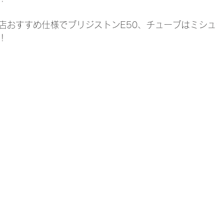
店おすすめ仕様でブリジストンE50、チューブはミシ
！