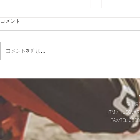
コメント
コメントを追加…
✨SM700 2022 カスタム車
☆9/20(土
✨
お知らせ☆
岡山県玉
KTM / HUSQVAR
FAX/TEL 08