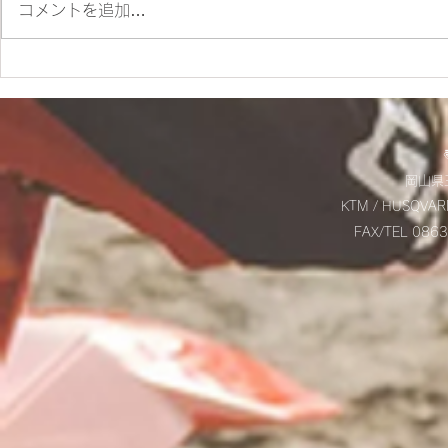
コメントを追加…
✨SM700 2022 カスタム車
☆9/20(土
✨
お知らせ☆
岡山県玉
KTM / HUSQVAR
FAX/TEL 08