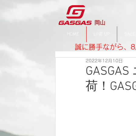
​岡山
HOME
LINE UP
SALE
誠に勝手ながら、8
2022年12月10日
GASG
荷！GA