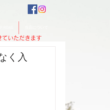
F ROAD
当店について
させていただきます
もなく入